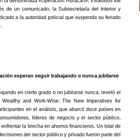
en la denominada «Operación Huracán», Villalobos fue
vés de un comunicado, la Subsecretaría del Interior y
icado a la autoridad policial que suspenda su feriado
.
lación esperan seguir trabajando o nunca jubilarse
jando en cierto grado o no jubilarse nunca, reveló el
y, Wealthy and Work-Wise: The New Imperatives for
articipantes en el análisis, que abarcó doce países en
consumidores, líderes de negocio y el sector público,
frentar la brecha en ahorros financieros. Un total de
ecisiones del sector público y privado fueron parte del