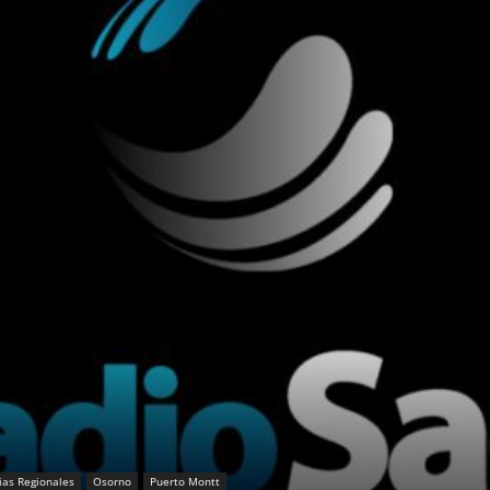
ias Regionales
Osorno
Puerto Montt