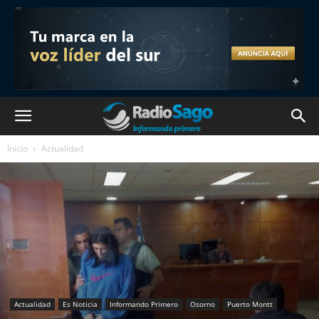
Inicio
Actualidad
Actualidad
Es Noticia
Informando Primero
Osorno
Puerto Montt