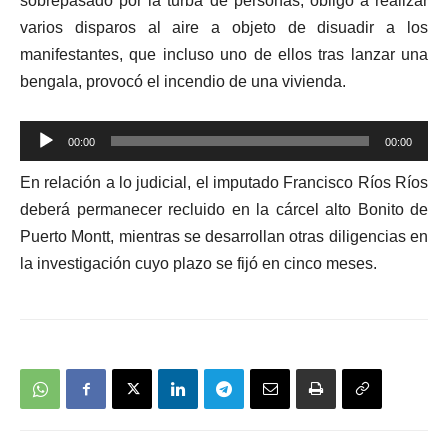
sobrepasado por la turba de personas, obligó a realizar
varios disparos al aire a objeto de disuadir a los
manifestantes, que incluso uno de ellos tras lanzar una
bengala, provocó el incendio de una vivienda.
Reproductor
00:00
00:00
de
En relación a lo judicial, el imputado Francisco Ríos Ríos
audio
deberá permanecer recluido en la cárcel alto Bonito de
Puerto Montt, mientras se desarrollan otras diligencias en
la investigación cuyo plazo se fijó en cinco meses.