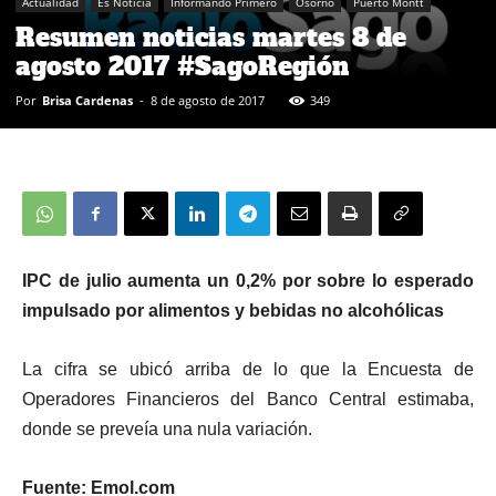
Actualidad
Es Noticia
Informando Primero
Osorno
Puerto Montt
Resumen noticias martes 8 de
agosto 2017 #SagoRegión
Por
Brisa Cardenas
-
8 de agosto de 2017
349
IPC de julio aumenta un 0,2% por sobre lo esperado
impulsado por alimentos y bebidas no alcohólicas
La cifra se ubicó arriba de lo que la Encuesta de
Operadores Financieros del Banco Central estimaba,
donde se preveía una nula variación.
Fuente: Emol.com