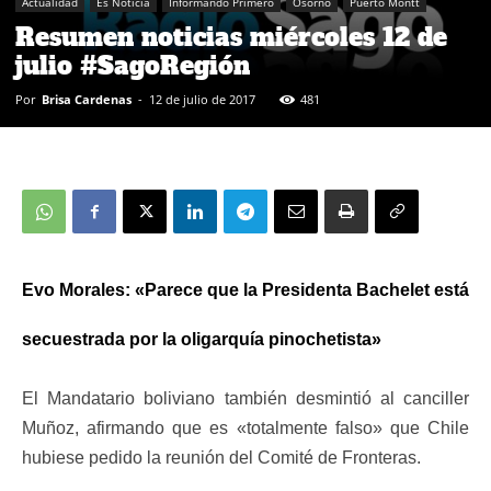
Actualidad
Es Noticia
Informando Primero
Osorno
Puerto Montt
Resumen noticias miércoles 12 de
julio #SagoRegión
Por
Brisa Cardenas
-
12 de julio de 2017
481
Evo Morales: «Parece que la Presidenta Bachelet está
secuestrada por la oligarquía pinochetista»
El Mandatario boliviano también desmintió al canciller
Muñoz, afirmando que es «totalmente falso» que Chile
hubiese pedido la reunión del Comité de Fronteras.