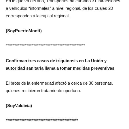
En lo que va del año, Transportes ha cursado 31 infracciones
a vehículos “informales” a nivel regional, de los cuales 20
corresponden a la capital regional.
(SoyPuertoMontt)
**********************************************
Confirman tres casos de triquinosis en La Unión y
autoridad sanitaria llama a tomar medidas preventivas
El brote de la enfermedad afectó a cerca de 30 personas,
quienes recibieron tratamiento oportuno.
(SoyValdivia)
******************************************