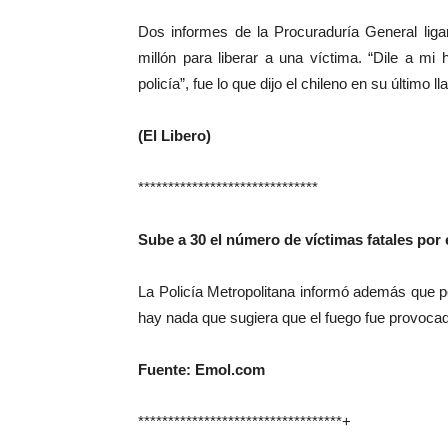
Dos informes de la Procuraduría General li
millón para liberar a una víctima. “Dile a mi
policía”, fue lo que dijo el chileno en su último l
(El Libero)
******************************
Sube a 30 el número de víctimas fatales por 
La Policía Metropolitana informó además que 
hay nada que sugiera que el fuego fue provoca
Fuente: Emol.com
**********************************+