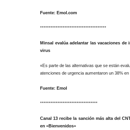
Fuente: Emol.com
**************************************
Minsal evalúa adelantar las vacaciones de i
virus
«Es parte de las alternativas que se están evalu
atenciones de urgencia aumentaron un 38% en 
Fuente: Emol
*********************************
Canal 13 recibe la sanción más alta del CN
en «Bienvenidos»