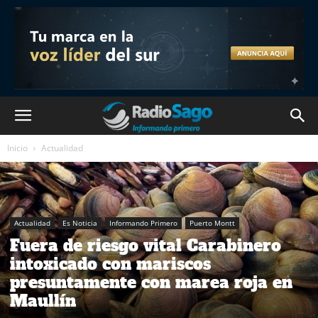
Inicio
Actualidad
Actualidad
Es Noticia
Informando Primero
Puerto Montt
Fuera de riesgo vital Carabinero
intoxicado con mariscos
presuntamente con marea roja en
Maullín