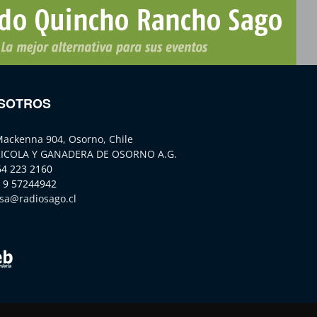
SOTROS
Mackenna 904, Osorno, Chile
ICOLA Y GANADERA DE OSORNO A.G.
64 223 2160
 9 57244942
sa@radiosago.cl