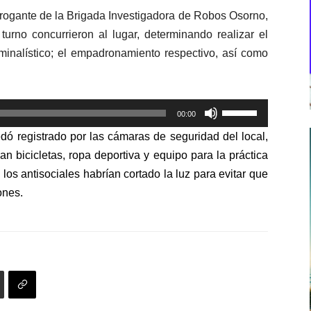
rogante de la Brigada Investigadora de Robos Osorno,
turno concurrieron al lugar, determinando realizar el
iminalístico; el empadronamiento respectivo, así como
Utiliza
00:00
las
dó registrado por las cámaras de seguridad del local,
teclas
 bicicletas, ropa deportiva y equipo para la práctica
de
os antisociales habrían cortado la luz para evitar que
flecha
ones.
arriba/abajo
para
aumentar
o
disminuir
el
volumen.