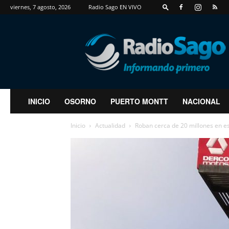
viernes, 7 agosto, 2026
Radio Sago EN VIVO
RadioSago
INICIO
OSORNO
PUERTO MONTT
NACIONAL
Inicio
Actualidad
Roban cerca de 20 millones en es