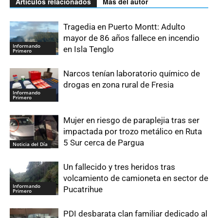
Artículos relacionados
Más del autor
Tragedia en Puerto Montt: Adulto
mayor de 86 años fallece en incendio
Informando
en Isla Tenglo
Primero
Narcos tenían laboratorio químico de
drogas en zona rural de Fresia
Informando
Primero
Mujer en riesgo de paraplejia tras ser
impactada por trozo metálico en Ruta
5 Sur cerca de Pargua
Noticia del Día
Un fallecido y tres heridos tras
volcamiento de camioneta en sector de
Informando
Pucatrihue
Primero
PDI desbarata clan familiar dedicado al