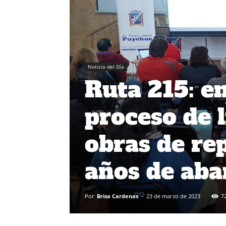
Noticia del Día
Ruta 215: e
proceso de l
obras de rep
años de ab
Por
Brisa Cardenas
-
23 de marzo de 2023
7