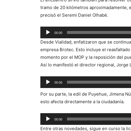
tramo de 20 kilómetros aproximadamente, en
precisó el Seremi Daniel Olhabé.
Reproductor
00:00
de
Desde Vialidad, enfatizaron que se continuar
audio
empresa Brotec. Esto incluye el reasfaltad
momento por el MOP y la reposición del pue
Así lo manifestó el director regional, Jorge 
Reproductor
00:00
de
Por su parte, la edil de Puyehue, Jimena Nú
audio
esto afecta directamente a la ciudadanía.
Reproductor
00:00
de
Entre otras novedades, sigue en curso la li