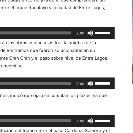
tre el cruce Rucatayo y la ciudad de Entre Lagos,
Utiliza
00:00
las
án las obras inconclusas tras la quiebra de la
teclas
o de los tramos que fueron solucionados en su
de
nte Chín Chín y el paso sobre nivel de Entre Lagos.
flecha
Loncomilla.
arriba/abajo
para
Utiliza
00:00
aumentar
las
o
ñez, indicó que ojalá se cumplan los plazos, ya que
teclas
disminuir
de
el
flecha
volumen.
Utiliza
arriba/abajo
00:00
las
para
citación del tramo entre el paso Cardenal Samoré y el