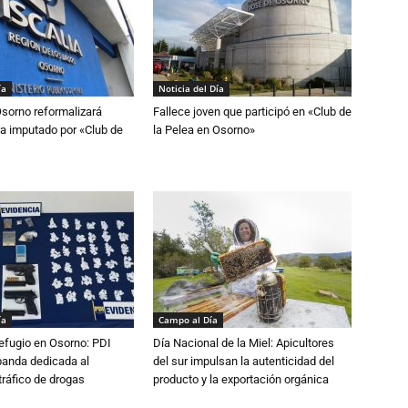
ía
Noticia del Día
Osorno reformalizará
Fallece joven que participó en «Club de
a imputado por «Club de
la Pelea en Osorno»
ía
Campo al Día
efugio en Osorno: PDI
Día Nacional de la Miel: Apicultores
banda dedicada al
del sur impulsan la autenticidad del
tráfico de drogas
producto y la exportación orgánica