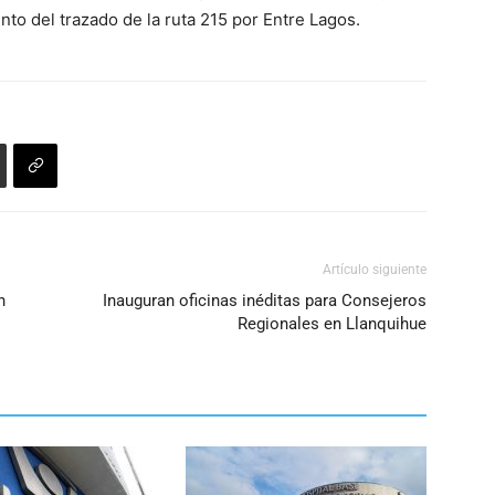
teclas
aumentar
nto del trazado de la ruta 215 por Entre Lagos.
de
o
flecha
disminuir
arriba/abajo
el
para
volumen.
aumentar
o
disminuir
el
volumen.
Artículo siguiente
n
Inauguran oficinas inéditas para Consejeros
Regionales en Llanquihue