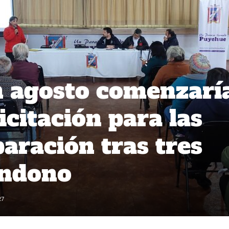
n agosto comenzarí
icitación para las
aración tras tres
andono
27