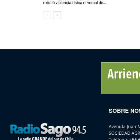
existió violencia física ni verbal de...
SOBRE NO
Avenida Juan 
SOCIEDAD AGR
Teléfono:
+56 