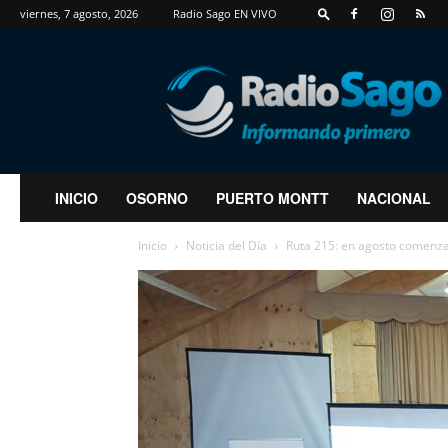
viernes, 7 agosto, 2026
Radio Sago EN VIVO
RadioSago
INICIO
OSORNO
PUERTO MONTT
NACIONAL
Inicio
Noticia del Día
Ruta 215: en agosto comenzarí