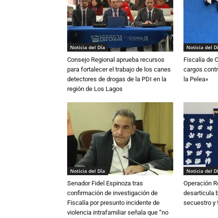
Noticia del Día
Noticia del D
Consejo Regional aprueba recursos
Fiscalía de 
para fortalecer el trabajo de los canes
cargos contr
detectores de drogas de la PDI en la
la Pelea»
región de Los Lagos
Noticia del Día
Noticia del D
Senador Fidel Espinoza tras
Operación R
confirmación de investigación de
desarticula 
Fiscalía por presunto incidente de
secuestro y 
violencia intrafamiliar señala que “no