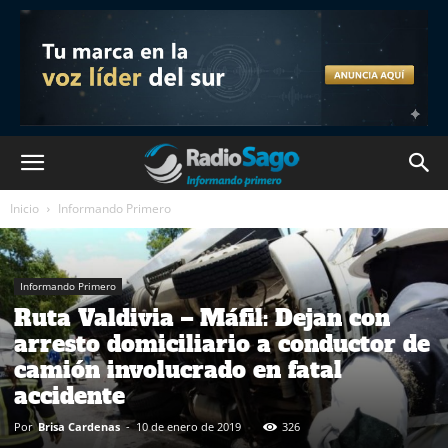
Inicio
Informando Primero
Informando Primero
Ruta Valdivia – Máfil: Dejan con
arresto domiciliario a conductor de
camión involucrado en fatal
accidente
Por
Brisa Cardenas
-
10 de enero de 2019
326