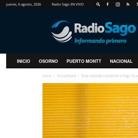
jueves, 6 agosto, 2026
Radio Sago EN VIVO
RadioSago
INICIO
OSORNO
PUERTO MONTT
NACIONAL
Inicio
Actualidad
Este sábado comenzó a regir la a