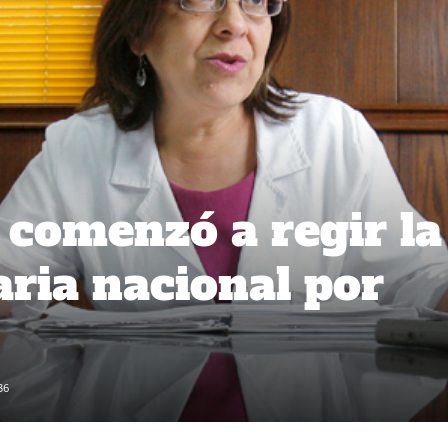
 comenzó a regir la
aria nacional por
36