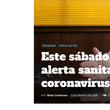
Actualidad
Noticia del Día
Este sábado
alerta sanit
coronavirus
Por
Brisa Cardenas
-
8 de febrero de 2020
1