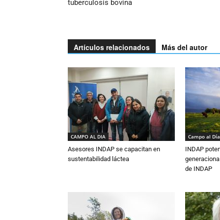
tuberculosis bovina
Artículos relacionados
Más del autor
CAMPO AL DIA
Campo al Día
Asesores INDAP se capacitan en
INDAP poten
sustentabilidad láctea
generacional
de INDAP