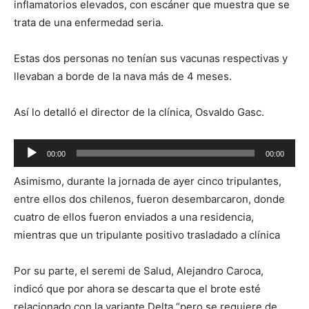
inflamatorios elevados, con escáner que muestra que se
trata de una enfermedad seria.
Estas dos personas no tenían sus vacunas respectivas y
llevaban a borde de la nava más de 4 meses.
Así lo detalló el director de la clínica, Osvaldo Gasc.
Reproductor
00:00
00:00
de
Asimismo, durante la jornada de ayer cinco tripulantes,
audio
entre ellos dos chilenos, fueron desembarcaron, donde
cuatro de ellos fueron enviados a una residencia,
mientras que un tripulante positivo trasladado a clínica
Por su parte, el seremi de Salud, Alejandro Caroca,
indicó que por ahora se descarta que el brote esté
relacionado con la variante Delta “pero se requiere de