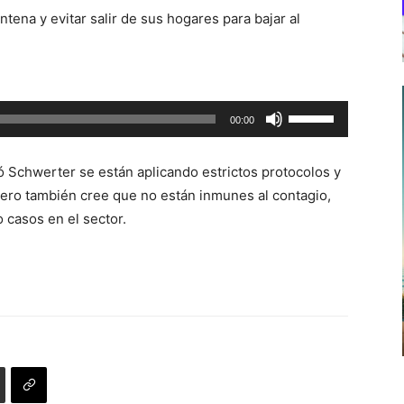
teclas
ntena y evitar salir de sus hogares para bajar al
de
flecha
arriba/abajo
para
Utiliza
00:00
aumentar
las
o
teclas
disminuir
ó Schwerter se están aplicando estrictos protocolos y
de
el
ero también cree que no están inmunes al contagio,
flecha
volumen.
 casos en el sector.
arriba/abajo
para
aumentar
o
disminuir
el
volumen.