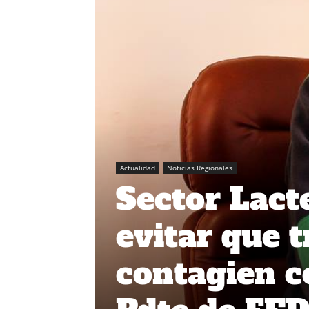
Actualidad
Noticias Regionales
Sector Lact
evitar que 
contagien c