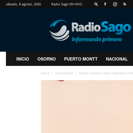
sábado, 8 agosto, 2026
Radio Sago EN VIVO
RadioSago
INICIO
OSORNO
PUERTO MONTT
NACIONAL
Inicio
Actualidad
Sector Lacteo: Hace todo por evi