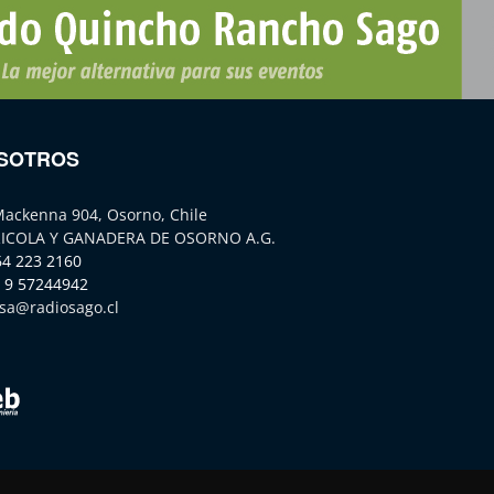
SOTROS
Mackenna 904, Osorno, Chile
ICOLA Y GANADERA DE OSORNO A.G.
64 223 2160
 9 57244942
sa@radiosago.cl