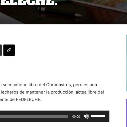
DELECHE.
o se mantiene libre del Coronavirus, pero es una
lecheros de mantener la producción láctea libre del
dente de FEDELECHE.
Utiliza
00:00
las