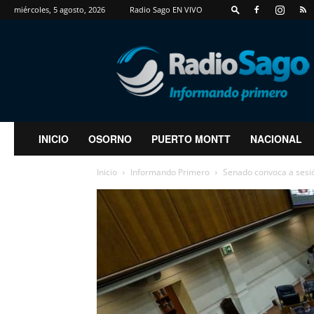
miércoles, 5 agosto, 2026
Radio Sago EN VIVO
RadioSago
INICIO
OSORNO
PUERTO MONTT
NACIONAL
Inicio
Informando Primero
Senado convoca a sesión