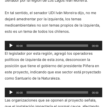
Senador por la región de Los Lagos Iván Moreira.
En tal sentido, el senador UDI Iván Moreira dijo, no me
dejaré amedrentar por la izquierda, los temas
medioambientales no son temas propios de la izquierda,
esto es un tema de todos los chilenos.
Reproductor
00:00
00:00
de
El legislador por esta región, agregó los operadores
audio
políticos de izquierda de esta zona, desconocen la
posición que tiene el gobierno del presidente Piñera en
este proyecto, indicando que ese sector está proyectado
como Santuario de la Naturaleza.
Reproductor
00:00
00:00
de
Las organizaciones que se oponen al proyecto señala,
audio
que el instalación impactaría el normal cauce, afectando