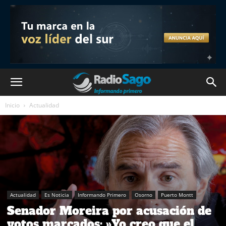
Inicio
Actualidad
Actualidad
Es Noticia
Informando Primero
Osorno
Puerto Montt
Senador Moreira por acusación de
votos marcados: »Yo creo que el