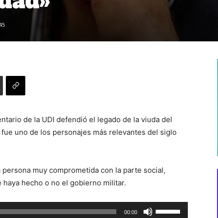
idad»
45
tario de la UDI defendió el legado de la viuda del
fue uno de los personajes más relevantes del siglo
na persona muy comprometida con la parte social,
 haya hecho o no el gobierno militar.
Utiliza
00:00