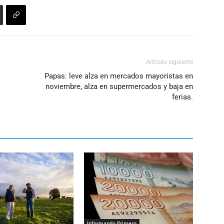
volumen.
Artículo siguiente
Papas: leve alza en mercados mayoristas en
noviembre, alza en supermercados y baja en
ferias.
Informando Primero