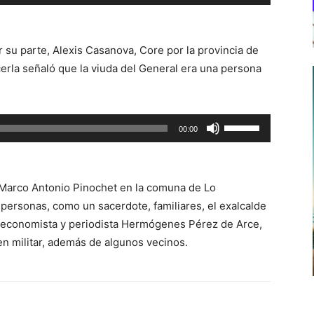
las
teclas
de
r su parte, Alexis Casanova, Core por la provincia de
flecha
erla señaló que la viuda del General era una persona
arriba/abajo
para
aumentar
Utiliza
00:00
o
las
disminuir
teclas
el
de
volumen.
e Marco Antonio Pinochet en la comuna de Lo
flecha
ersonas, como un sacerdote, familiares, el exalcalde
arriba/abajo
, economista y periodista Hermógenes Pérez de Arce,
para
n militar, además de algunos vecinos.
aumentar
o
disminuir
el