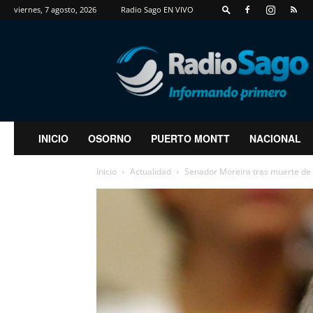
viernes, 7 agosto, 2026
Radio Sago EN VIVO
RadioSago
INICIO
OSORNO
PUERTO MONTT
NACIONAL
Inicio
Actualidad
Senador Moreira tras muerte de L