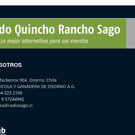
SOTROS
Mackenna 904, Osorno, Chile
ICOLA Y GANADERA DE OSORNO A.G.
64 223 2160
 9 57244942
sa@radiosago.cl