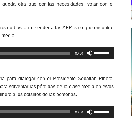
o queda otra que por las necesidades, votar con el
s no buscan defender a las AFP, sino que encontrar
e media.
Utiliza
00:00
las
teclas
de
cia para dialogar con el Presidente Sebatián Piñera,
flecha
para solventar las pérdidas de la clase media en estos
arriba/abajo
inero a los bolsillos de las personas.
para
aumentar
Utiliza
o
00:00
las
disminuir
teclas
el