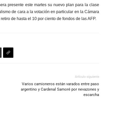
de
volumen.
era presente este martes su nuevo plan para la clase
flecha
lismo de cara a la votación en particular en la Cámara
arriba/abajo
retiro de hasta el 10 por ciento de fondos de las AFP.
para
aumentar
o
disminuir
el
volumen.
Artículo siguiente
Varios camioneros están varados entre paso
argentino y Cardenal Samoré por nevazones y
escarcha