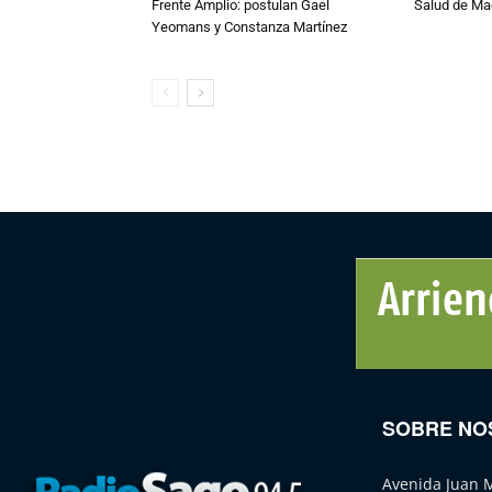
Frente Amplio: postulan Gael
Salud de Ma
Yeomans y Constanza Martínez
SOBRE NO
Avenida Juan 