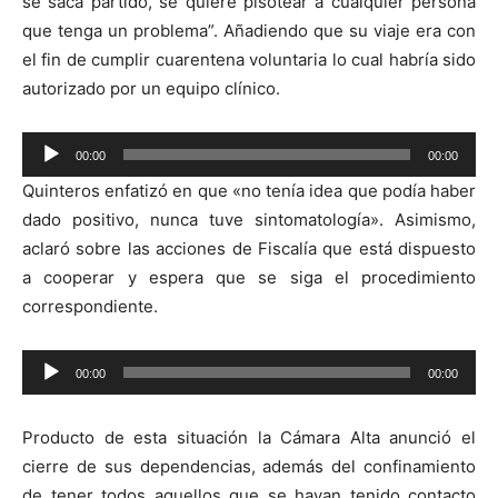
se saca partido, se quiere pisotear a cualquier persona
que tenga un problema”. Añadiendo que su viaje era con
el fin de cumplir cuarentena voluntaria lo cual habría sido
autorizado por un equipo clínico.
Reproductor
00:00
00:00
de
Quinteros enfatizó en que «no tenía idea que podía haber
audio
dado positivo, nunca tuve sintomatología». Asimismo,
aclaró sobre las acciones de Fiscalía que está dispuesto
a cooperar y espera que se siga el procedimiento
correspondiente.
Reproductor
00:00
00:00
de
audio
Producto de esta situación la Cámara Alta anunció el
cierre de sus dependencias, además del confinamiento
de tener todos aquellos que se hayan tenido contacto