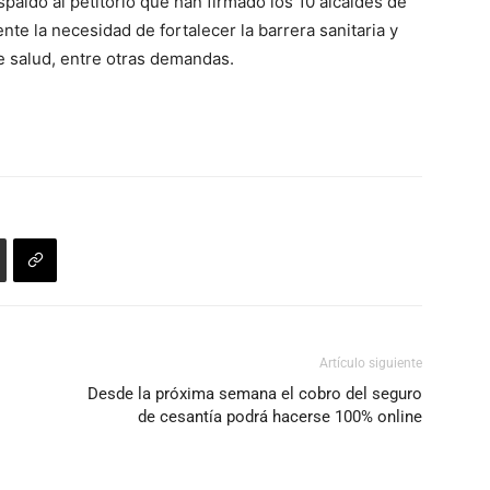
paldo al petitorio que han firmado los 10 alcaldes de
disminuir
nte la necesidad de fortalecer la barrera sanitaria y
el
e salud, entre otras demandas.
volumen.
Artículo siguiente
Desde la próxima semana el cobro del seguro
de cesantía podrá hacerse 100% online