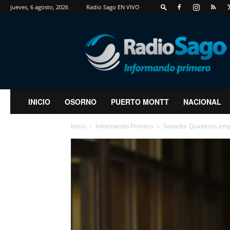
jueves, 6 agosto, 2026
Radio Sago EN VIVO
RadioSago
INICIO
OSORNO
PUERTO MONTT
NACIONAL
Inicio
Informando Primero
Senador Quinteros empla