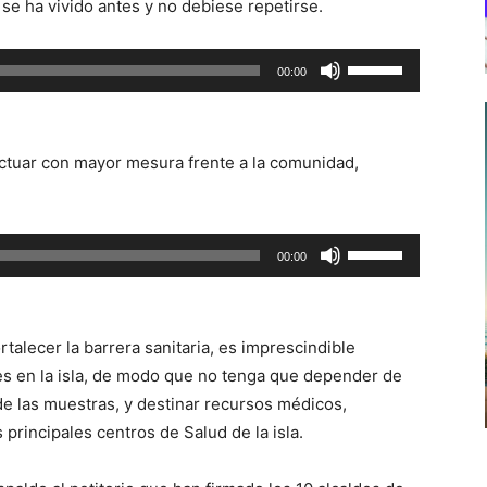
se ha vivido antes y no debiese repetirse.
Utiliza
00:00
las
teclas
de
actuar con mayor mesura frente a la comunidad,
flecha
arriba/abajo
para
Utiliza
00:00
aumentar
las
o
teclas
disminuir
de
el
rtalecer la barrera sanitaria, es imprescindible
flecha
volumen.
 en la isla, de modo que no tenga que depender de
arriba/abajo
de las muestras, y destinar recursos médicos,
para
principales centros de Salud de la isla.
aumentar
o