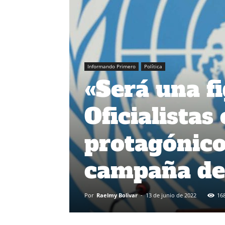
Informando Primero
Política
«Será una fi
Oficialistas
protagónico
campaña de
Por
Raelmy Bolivar
-
13 de junio de 2022
16