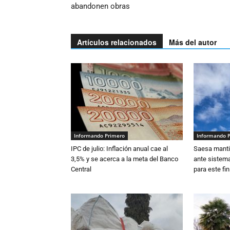
abandonen obras
Artículos relacionados
Más del autor
Informando Primero
Informando 
IPC de julio: Inflación anual cae al
Saesa mantie
3,5% y se acerca a la meta del Banco
ante sistema
Central
para este fi