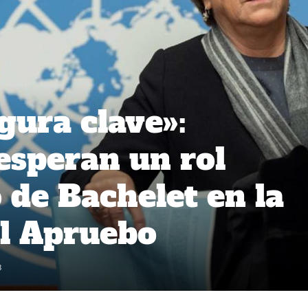
gura clave»:
 esperan un rol
 de Bachelet en la
l Apruebo
8