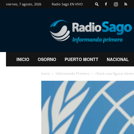
viernes, 7 agosto, 2026
Radio Sago EN VIVO
RadioSago
INICIO
OSORNO
PUERTO MONTT
NACIONAL
Inicio
Informando Primero
«Será una figura clave»