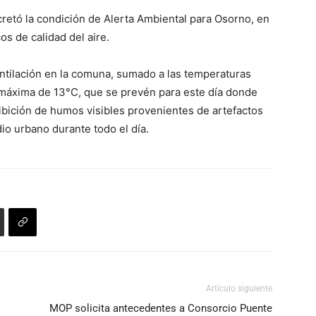
de
el
retó la condición de Alerta Ambiental para Osorno, en
flecha
volumen.
cos de calidad del aire.
arriba/abajo
para
ventilación en la comuna, sumado a las temperaturas
aumentar
máxima de 13°C, que se prevén para este día donde
o
hibición de humos visibles provenientes de artefactos
disminuir
dio urbano durante todo el día.
el
volumen.
Artículo siguiente
MOP solicita antecedentes a Consorcio Puente