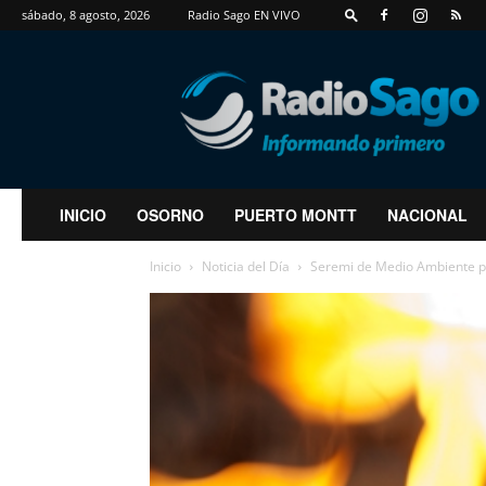
sábado, 8 agosto, 2026
Radio Sago EN VIVO
RadioSago
INICIO
OSORNO
PUERTO MONTT
NACIONAL
Inicio
Noticia del Día
Seremi de Medio Ambiente pre