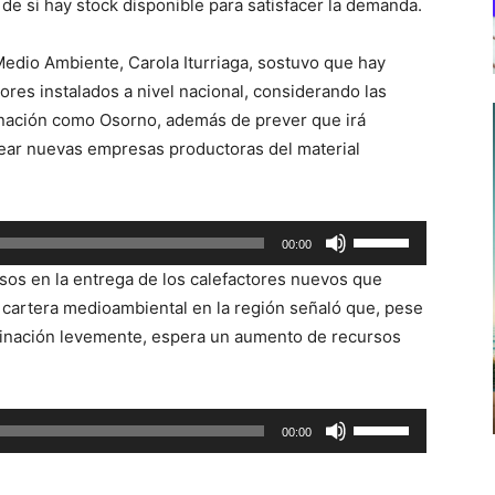
de si hay stock disponible para satisfacer la demanda.
Medio Ambiente, Carola Iturriaga, sostuvo que hay
tores instalados a nivel nacional, considerando las
nación como Osorno, además de prever que irá
crear nuevas empresas productoras del material
Utiliza
00:00
las
sos en la entrega de los calefactores nuevos que
teclas
a cartera medioambiental en la región señaló que, pese
de
minación levemente, espera un aumento de recursos
flecha
arriba/abajo
para
Utiliza
00:00
aumentar
las
o
teclas
disminuir