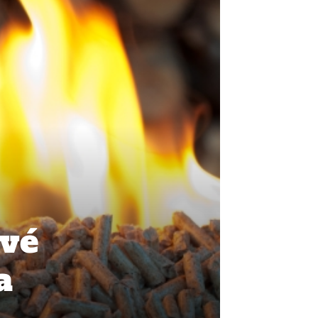
evé
a