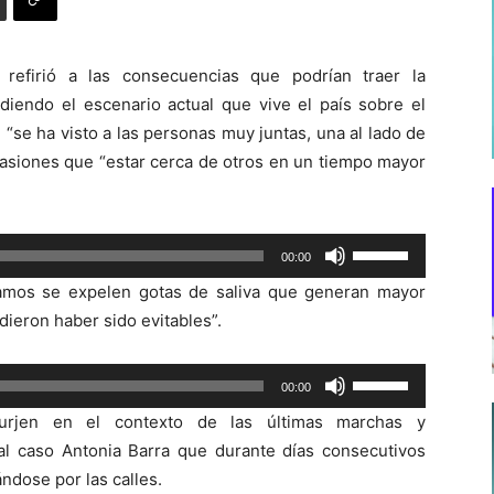
 refirió a las consecuencias que podrían traer la
diendo el escenario actual que vive el país sobre el
 “se ha visto a las personas muy juntas, una al lado de
casiones que “estar cerca de otros en un tiempo mayor
Utiliza
00:00
las
amos se expelen gotas de saliva que generan mayor
teclas
ieron haber sido evitables”.
de
flecha
Utiliza
00:00
arriba/abajo
las
para
urjen en el contexto de las últimas marchas y
teclas
aumentar
 al caso Antonia Barra que durante días consecutivos
de
o
ndose por las calles.
flecha