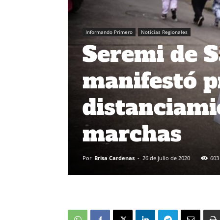
Informando Primero
Noticias Regionales
Seremi de S
manifestó p
distanciami
marchas
Por
Brisa Cardenas
-
26 de julio de 2020
603