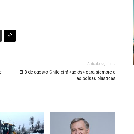
disminuir
arriba/abajo
el
para
volumen.
aumentar
o
disminuir
el
volumen.
Artículo siguiente
e
El 3 de agosto Chile dirá «adiós» para siempre a
las bolsas plásticas