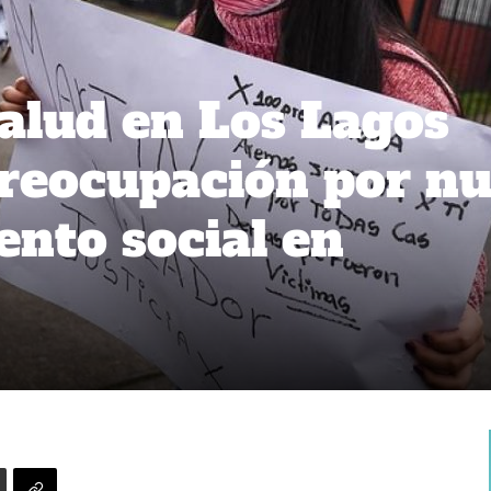
alud en Los Lagos
reocupación por nu
ento social en