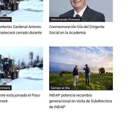
Primero
Informando Primero
nterizo Cardenal Antonio
Conmemoración Día del Dirigente
anecerá cerrado durante
Social en la Academia
Primero
Campo al Día
nte esta jornada el Paso
INDAP potencia recambio
amoré
generacional en visita de Subdirectora
de INDAP