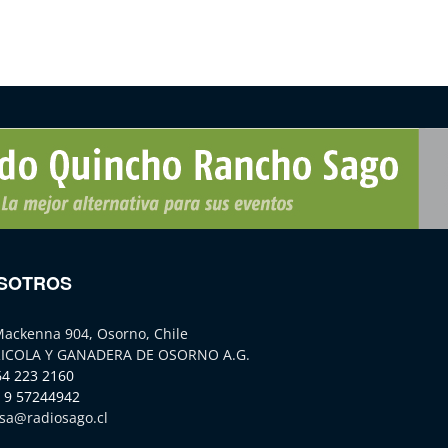
SOTROS
Mackenna 904, Osorno, Chile
ICOLA Y GANADERA DE OSORNO A.G.
64 223 2160
 9 57244942
sa@radiosago.cl