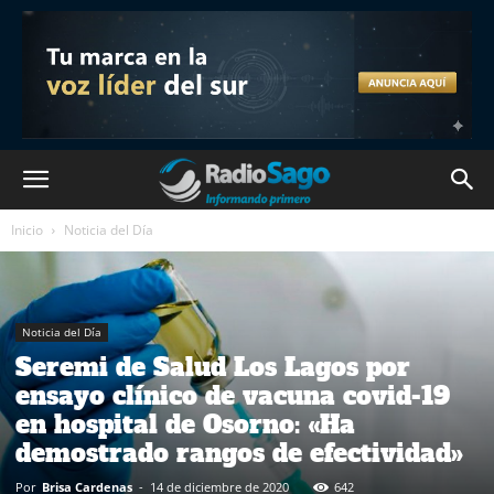
Inicio
Noticia del Día
Noticia del Día
Seremi de Salud Los Lagos por
ensayo clínico de vacuna covid-19
en hospital de Osorno: «Ha
demostrado rangos de efectividad»
Por
Brisa Cardenas
-
14 de diciembre de 2020
642