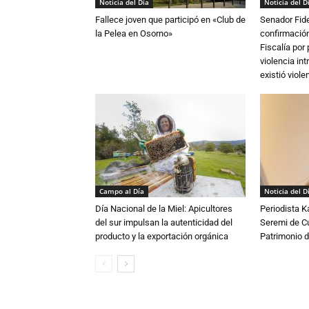
Noticia del Día
Noticia del D
Fallece joven que participó en «Club de
Senador Fide
la Pelea en Osorno»
confirmación
Fiscalía por
violencia in
existió violen
Campo al Día
Noticia del D
Día Nacional de la Miel: Apicultores
Periodista 
del sur impulsan la autenticidad del
Seremi de Cul
producto y la exportación orgánica
Patrimonio d