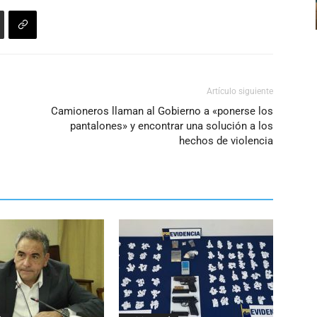
o
disminuir
el
volumen.
Artículo siguiente
Camioneros llaman al Gobierno a «ponerse los
pantalones» y encontrar una solución a los
hechos de violencia