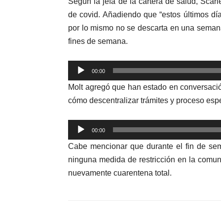
Según la jefa de la cartera de salud, Scarl
de covid. Añadiendo que “estos últimos d
por lo mismo no se descarta en una semana
fines de semana.
Reproductor
00:00
de
Molt agregó que han estado en conversación
audio
cómo descentralizar trámites y proceso espe
Reproductor
00:00
de
Cabe mencionar que durante el fin de se
audio
ninguna medida de restricción en la comuna
nuevamente cuarentena total.