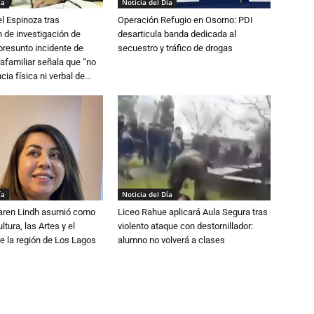
ía
Noticia del Día
l Espinoza tras
Operación Refugio en Osorno: PDI
 de investigación de
desarticula banda dedicada al
 presunto incidente de
secuestro y tráfico de drogas
trafamiliar señala que “no
cia física ni verbal de...
ía
Noticia del Día
Karen Lindh asumió como
Liceo Rahue aplicará Aula Segura tras
tura, las Artes y el
violento ataque con destornillador:
e la región de Los Lagos
alumno no volverá a clases