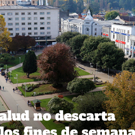
alud no descarta
los fines de seman