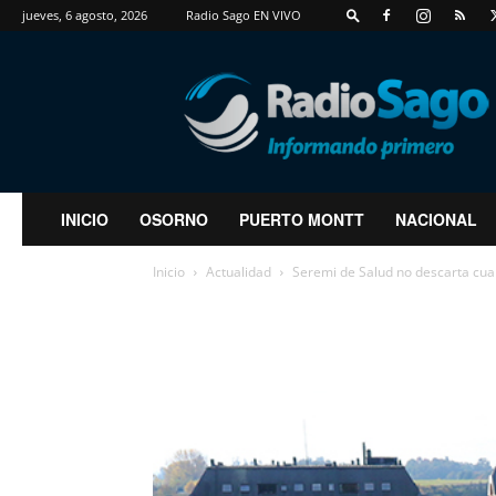
jueves, 6 agosto, 2026
Radio Sago EN VIVO
RadioSago
INICIO
OSORNO
PUERTO MONTT
NACIONAL
Inicio
Actualidad
Seremi de Salud no descarta cua