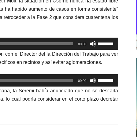
eth Molt, la situación en Osorno nunca ha estado libre
ías ha habido aumento de casos en forma consistente”
 retroceder a la Fase 2 que considera cuarentena los
Utiliza
00:00
las
 con el Director del la Dirección del Trabajo para ver
teclas
cíficos en recintos y así evitar aglomeraciones.
de
flecha
Utiliza
arriba/abajo
00:00
las
para
mana, la Seremi había anunciado que no se descarta
teclas
aumentar
, lo cual podría considerar en el corto plazo decretar
de
o
flecha
disminuir
arriba/abajo
el
para
volumen.
aumentar