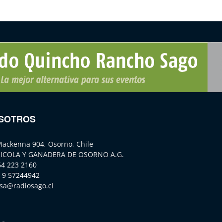
SOTROS
Mackenna 904, Osorno, Chile
ICOLA Y GANADERA DE OSORNO A.G.
64 223 2160
 9 57244942
sa@radiosago.cl