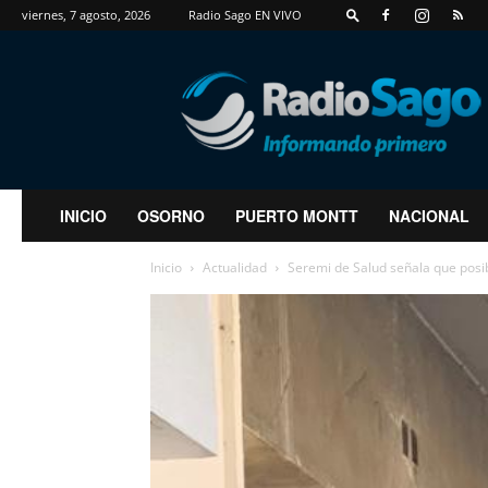
viernes, 7 agosto, 2026
Radio Sago EN VIVO
RadioSago
INICIO
OSORNO
PUERTO MONTT
NACIONAL
Inicio
Actualidad
Seremi de Salud señala que posib