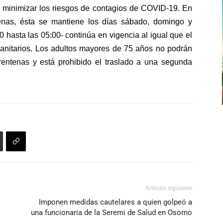
aumentar
a minimizar los riesgos de contagios de COVID-19. En
de
o
enas, ésta se mantiene los días sábado, domingo y
flecha
disminuir
0 hasta las 05:00- continúa en vigencia al igual que el
arriba/abajo
el
anitarios
.
Los adultos mayores de 75 años no podrán
para
volumen.
arentenas
y está prohibido el traslado a una segunda
aumentar
o
disminuir
el
volumen.
Artículo siguiente
Imponen medidas cautelares a quien golpeó a
una funcionaria de la Seremi de Salud en Osorno