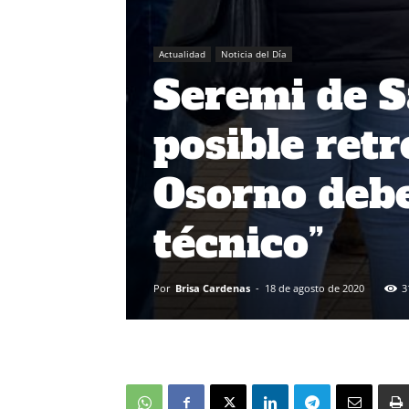
Actualidad
Noticia del Día
Seremi de S
posible retr
Osorno debe
técnico”
Por
Brisa Cardenas
-
18 de agosto de 2020
3