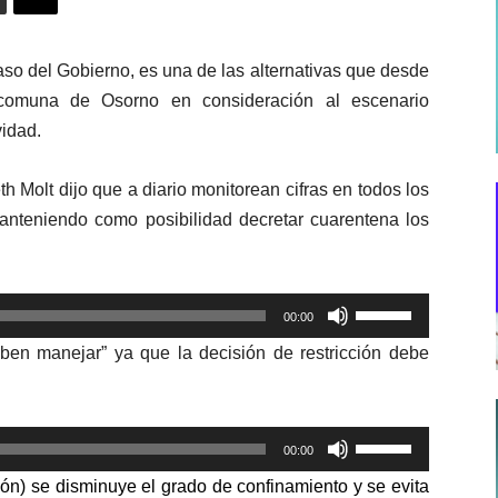
aso del Gobierno, es una de las alternativas que desde
comuna de Osorno en consideración al escenario
vidad.
h Molt dijo que a diario monitorean cifras en todos los
manteniendo como posibilidad decretar cuarentena los
Utiliza
00:00
las
ben manejar” ya que la decisión de restricción debe
teclas
de
flecha
Utiliza
arriba/abajo
00:00
las
para
ión) se disminuye el grado de confinamiento
y se evita
teclas