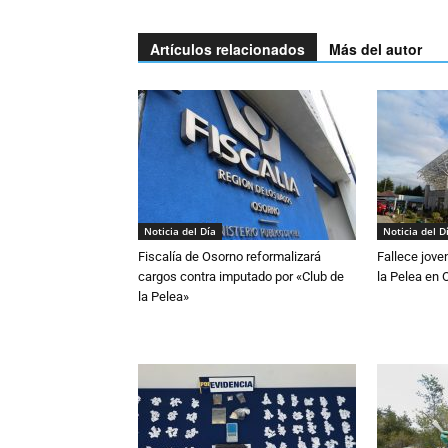
Artículos relacionados
Más del autor
Noticia del Día
Noticia del D
Fiscalía de Osorno reformalizará
Fallece jove
cargos contra imputado por «Club de
la Pelea en 
la Pelea»