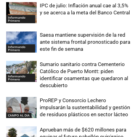
IPC de julio: Inflación anual cae al 3,5%
y se acerca a la meta del Banco Central
Informando
Primero
Saesa mantiene supervisión de la red
ante sistema frontal pronosticado para
Informando
este fin de semana
Primero
Sumario sanitario contra Cementerio
Católico de Puerto Montt: piden
Informando
identificar osamentas que quedaron al
Primero
descubierto
ProREP y Consorcio Lechero
impulsarán la sustentabilidad y gestión
de residuos plásticos en sector lácteo
CAMPO AL DIA
Aprueban más de $620 millones para
equipar el futuro pabellón quirúrgico