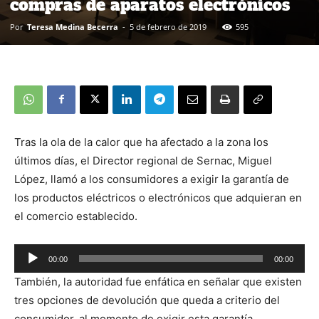
compras de aparatos electrónicos
Por
Teresa Medina Becerra
-
5 de febrero de 2019
595
Tras la ola de la calor que ha afectado a la zona los
últimos días, el Director regional de Sernac, Miguel
López, llamó a los consumidores a exigir la garantía de
los productos eléctricos o electrónicos que adquieran en
el comercio establecido.
Reproductor
00:00
00:00
de
También, la autoridad fue enfática en señalar que existen
audio
tres opciones de devolución que queda a criterio del
consumidor, al momento de exigir esta garantía.