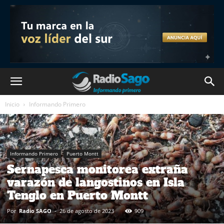
Inicio
Informando Primero
Informando Primero
Puerto Montt
Sernapesca monitorea extraña
varazón de langostinos en Isla
Tenglo en Puerto Montt
Por
Radio SAGO
-
26 de agosto de 2023
909