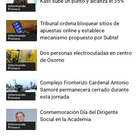
Kast sube un punto y alcanza el 35%
Informando
Primero
Tribunal ordena bloquear sitios de
apuestas online y establece
Informando
mecanismo propuesto por Subtel
Primero
Dos personas electrocutadas en centro
de Osorno
Informando
Primero
Complejo Fronterizo Cardenal Antonio
Samoré permanecerá cerrado durante
Informando
esta jornada
Primero
Conmemoración Día del Dirigente
Social en la Academia
Informando
Primero