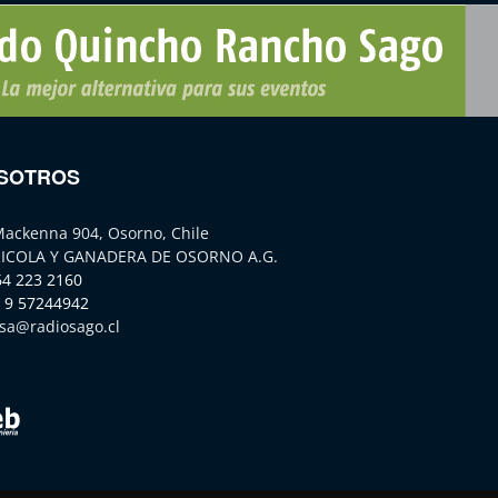
SOTROS
Mackenna 904, Osorno, Chile
ICOLA Y GANADERA DE OSORNO A.G.
64 223 2160
 9 57244942
sa@radiosago.cl