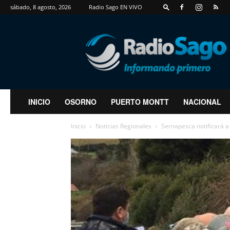
sábado, 8 agosto, 2026
Radio Sago EN VIVO
RadioSago
INICIO
OSORNO
PUERTO MONTT
NACIONAL
Inicio
Noticias Regionales
Sernapesca notificará a