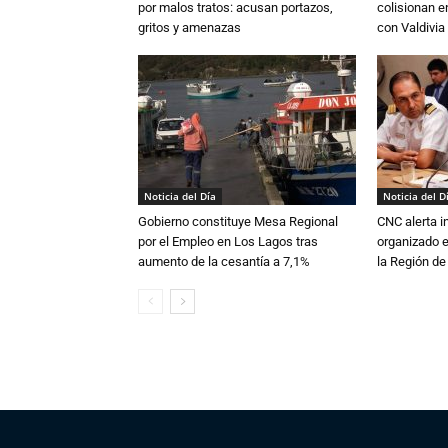
por malos tratos: acusan portazos,
colisionan e
gritos y amenazas
con Valdivia
Noticia del Día
Noticia del D
Gobierno constituye Mesa Regional
CNC alerta in
por el Empleo en Los Lagos tras
organizado e
aumento de la cesantía a 7,1%
la Región d