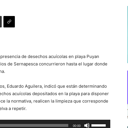
r presencia de desechos acuícolas en playa Puyan
arios de Sernapesca concurrieron hasta el lugar donde
na.
os, Eduardo Aguilera, indicó que están determinando
echos acuícolas depositados en la playa para disponer
ece la normativa, realicen la limpieza que corresponde
lva a repetir.
Utiliza
00:00