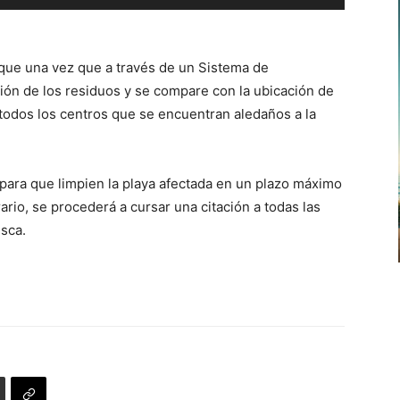
las
teclas
de
ó que una vez que a través de un Sistema de
flecha
ción de los residuos y se compare con la ubicación de
arriba/abajo
 todos los centros que se encuentran aledaños a la
para
aumentar
o
 para que limpien la playa afectada en un plazo máximo
disminuir
rario, se procederá a cursar una citación a todas las
el
sca.
volumen.