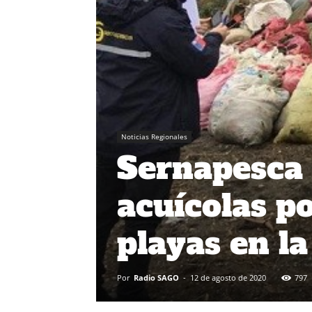
Noticias Regionales
Sernapesca 
acuícolas p
playas en la
Por
Radio SAGO
-
12 de agosto de 2020
797