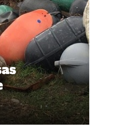
sas
e