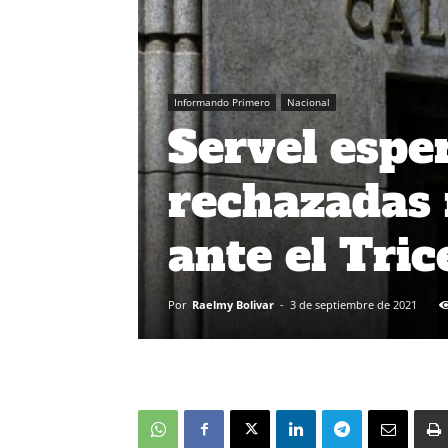
Informando Primero
Nacional
Servel espe
rechazadas 
ante el Tric
Por
Raelmy Bolivar
-
3 de septiembre de 2021