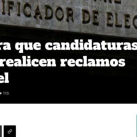
ra que candidatura
realicen reclamos
el
113