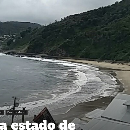
no
Puerto Montt
a estado de