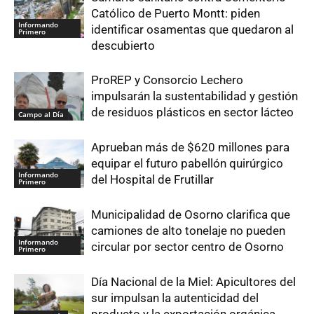
Católico de Puerto Montt: piden
Informando
identificar osamentas que quedaron al
Primero
descubierto
ProREP y Consorcio Lechero
impulsarán la sustentabilidad y gestión
de residuos plásticos en sector lácteo
Campo al Día
Aprueban más de $620 millones para
equipar el futuro pabellón quirúrgico
Informando
del Hospital de Frutillar
Primero
Municipalidad de Osorno clarifica que
camiones de alto tonelaje no pueden
Informando
circular por sector centro de Osorno
Primero
Día Nacional de la Miel: Apicultores del
sur impulsan la autenticidad del