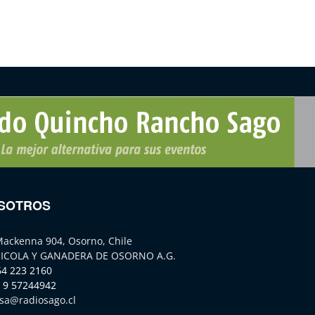
SOTROS
Mackenna 904, Osorno, Chile
ICOLA Y GANADERA DE OSORNO A.G.
64 223 2160
 9 57244942
sa@radiosago.cl