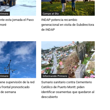
Primero
Campo al Día
nte esta jornada el Paso
INDAP potencia recambio
amoré
generacional en visita de Subdirectora
de INDAP
Primero
Informando Primero
ne supervisión de la red
Sumario sanitario contra Cementerio
 frontal pronosticado
Católico de Puerto Montt: piden
n de semana
identificar osamentas que quedaron al
descubierto