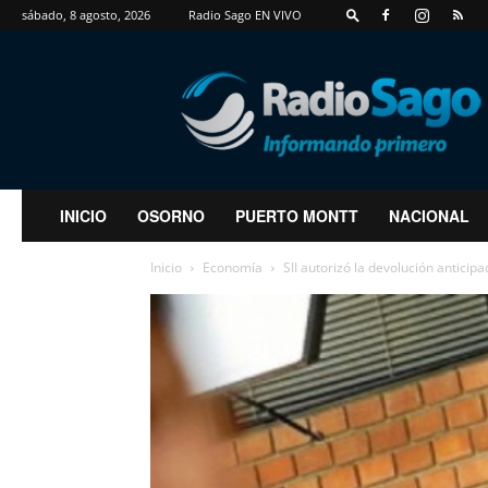
sábado, 8 agosto, 2026
Radio Sago EN VIVO
RadioSago
INICIO
OSORNO
PUERTO MONTT
NACIONAL
Inicio
Economía
SII autorizó la devolución anticip