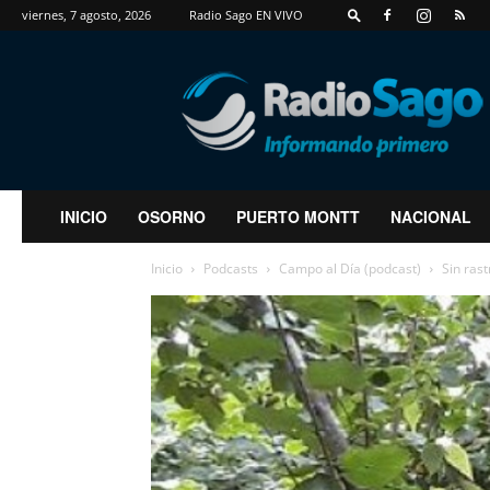
viernes, 7 agosto, 2026
Radio Sago EN VIVO
RadioSago
INICIO
OSORNO
PUERTO MONTT
NACIONAL
Inicio
Podcasts
Campo al Día (podcast)
Sin rast