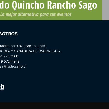
SOTROS
Mackenna 904, Osorno, Chile
ICOLA Y GANADERA DE OSORNO A.G.
64 223 2160
 9 57244942
sa@radiosago.cl