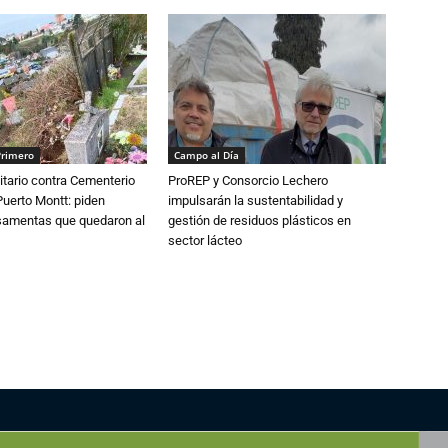
Primero
Campo al Día
tario contra Cementerio
ProREP y Consorcio Lechero
Puerto Montt: piden
impulsarán la sustentabilidad y
osamentas que quedaron al
gestión de residuos plásticos en
sector lácteo