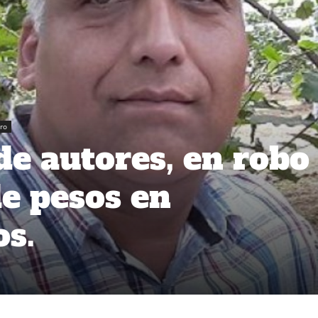
ro
de autores, en robo
de pesos en
s.