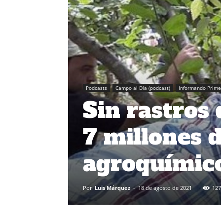
Podcasts
Campo al Día (podcast)
Informando Prime
Sin rastros 
7 millones 
agroquímico
Por
Luis Márquez
-
18 de agosto de 2021
127