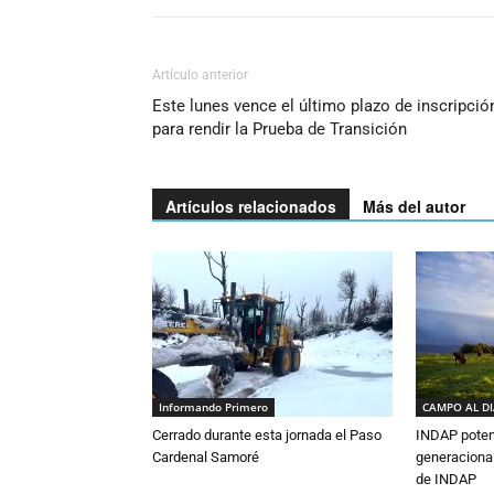
Artículo anterior
Este lunes vence el último plazo de inscripció
para rendir la Prueba de Transición
Artículos relacionados
Más del autor
Informando Primero
CAMPO AL D
Cerrado durante esta jornada el Paso
INDAP poten
Cardenal Samoré
generacional
de INDAP