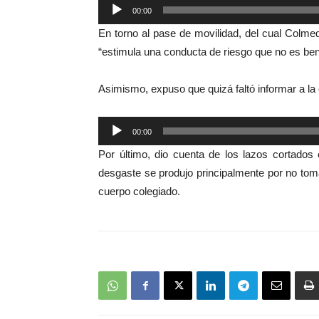
Reproductor
00:00
de
En torno al pase de movilidad, del cual Colme
audio
“estimula una conducta de riesgo que no es ben
Asimismo, expuso que quizá faltó informar a l
Reproductor
00:00
de
Por último, dio cuenta de los lazos cortados
audio
desgaste se produjo principalmente por no tom
cuerpo colegiado.