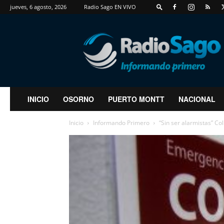
jueves, 6 agosto, 2026
Radio Sago EN VIVO
RadioSago
INICIO
OSORNO
PUERTO MONTT
NACIONAL
Inicio
Informando Primero
“Sin ser alarmistas” Co