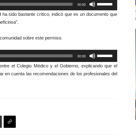
Utiliza
00:00
las
d ha sido bastante crítico, indicó que es un documento que
teclas
eficiosa”.
de
flecha
a comunidad sobre este permiso.
arriba/abajo
para
Utiliza
00:00
aumentar
las
o
 entre el Colegio Médico y el Gobierno, explicando que el
teclas
disminuir
ar en cuenta las recomendaciones de los profesionales del
de
el
flecha
volumen.
arriba/abajo
para
aumentar
o
disminuir
el