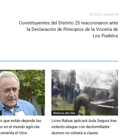
volumen.
Artículo siguiente
Constituyentes del Distrito 25 reaccionaron ante
la Declaración de Principios de la Vocería de
Los Pueblos
Noticia del Día
s que están dejando las
Liceo Rahue aplicará Aula Segura tras
ias en el mundo agrícola
violento ataque con destornillador:
 comenta el Vice-
alumno no volverá a clases