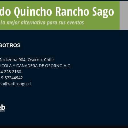
SOTROS
Mackenna 904, Osorno, Chile
ICOLA Y GANADERA DE OSORNO A.G.
64 223 2160
 9 57244942
sa@radiosago.cl