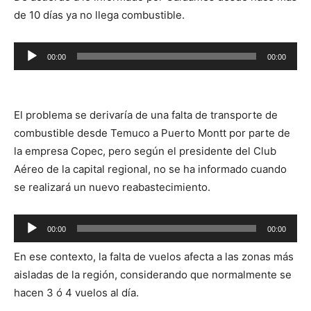
de 10 días ya no llega combustible.
Reproductor
00:00
00:00
de
audio
El problema se derivaría de una falta de transporte de
combustible desde Temuco a Puerto Montt por parte de
la empresa Copec, pero según el presidente del Club
Aéreo de la capital regional, no se ha informado cuando
se realizará un nuevo reabastecimiento.
Reproductor
00:00
00:00
de
En ese contexto, la falta de vuelos afecta a las zonas más
audio
aisladas de la región, considerando que normalmente se
hacen 3 ó 4 vuelos al día.