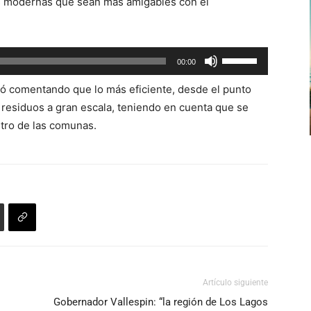
as modernas que sean más amigables con el
para
aumentar
o
Utiliza
00:00
disminuir
las
el
ó comentando que lo más eficiente, desde el punto
teclas
volumen.
 residuos a gran escala, teniendo en cuenta que se
de
ntro de las comunas.
flecha
arriba/abajo
para
aumentar
o
disminuir
el
volumen.
Artículo siguiente
Gobernador Vallespin: “la región de Los Lagos