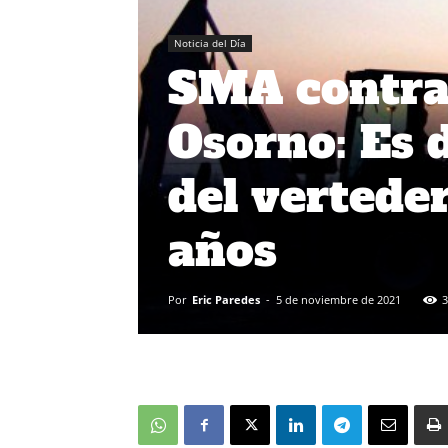
Noticia del Día
SMA contrad
Osorno: Es d
del vertede
años
Por
Eric Paredes
-
5 de noviembre de 2021
3