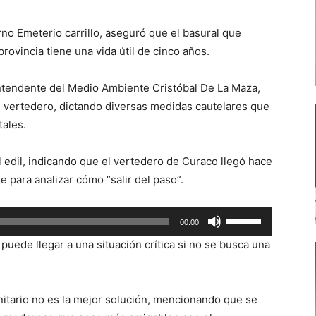
no Emeterio carrillo, aseguró que el basural que
provincia tiene una vida útil de cinco años.
ntendente del Medio Ambiente Cristóbal De La Maza,
 vertedero, dictando diversas medidas cautelares que
tales.
l edil, indicando que el vertedero de Curaco llegó hace
e para analizar cómo “salir del paso”.
Utiliza
00:00
las
uede llegar a una situación crítica si no se busca una
teclas
de
flecha
itario no es la mejor solución, mencionando que se
arriba/abajo