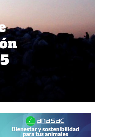
e
ión
 5