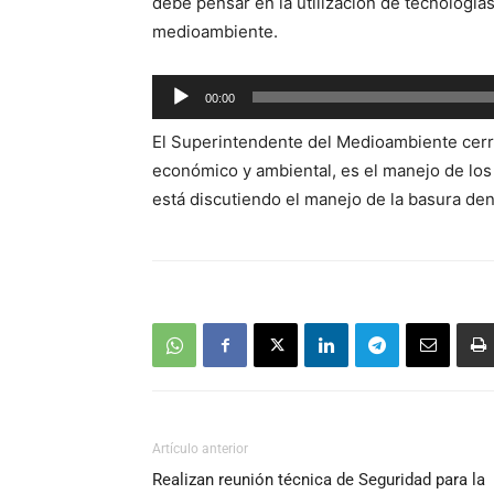
debe pensar en la utilización de tecnologí
medioambiente.
Reproductor
00:00
de
El Superintendente del Medioambiente cerr
audio
económico y ambiental, es el manejo de los
está discutiendo el manejo de la basura de
Artículo anterior
Realizan reunión técnica de Seguridad para la