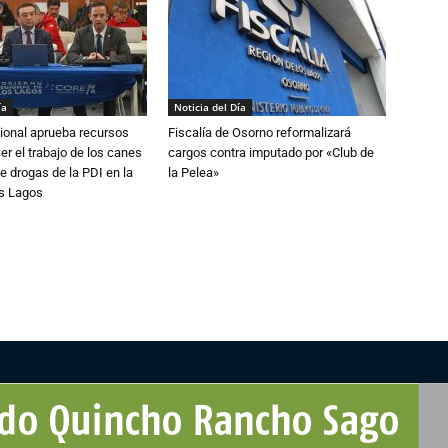
ía
Noticia del Día
ional aprueba recursos
Fiscalía de Osorno reformalizará
er el trabajo de los canes
cargos contra imputado por «Club de
e drogas de la PDI en la
la Pelea»
os Lagos