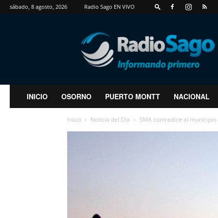
sábado, 8 agosto, 2026
Radio Sago EN VIVO
RadioSago
INICIO
OSORNO
PUERTO MONTT
NACIONAL
Inicio
Noticia del Día
SMA contradice al municipio de