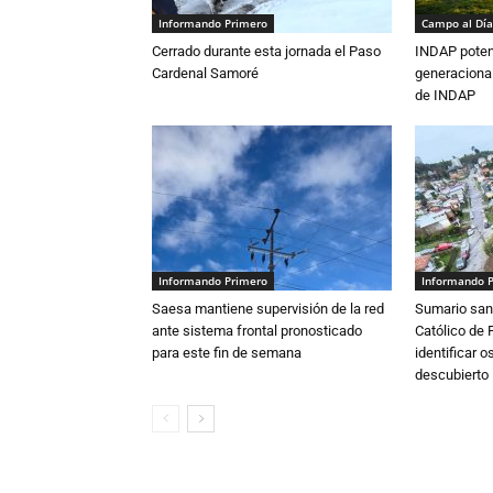
Informando Primero
Campo al Día
Cerrado durante esta jornada el Paso
INDAP poten
Cardenal Samoré
generacional
de INDAP
Informando Primero
Informando 
Saesa mantiene supervisión de la red
Sumario sani
ante sistema frontal pronosticado
Católico de 
para este fin de semana
identificar 
descubierto