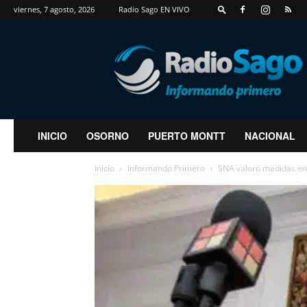
viernes, 7 agosto, 2026
Radio Sago EN VIVO
RadioSago
INICIO
OSORNO
PUERTO MONTT
NACIONAL
Inicio
Informando Primero
SNA valoró medidas en L