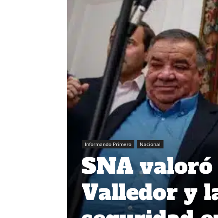
Informando Primero
Nacional
SNA valoró
Valledor y l