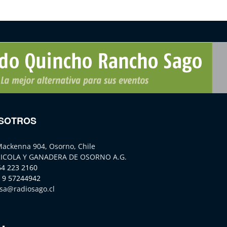
SOTROS
Mackenna 904, Osorno, Chile
ICOLA Y GANADERA DE OSORNO A.G.
64 223 2160
 9 57244942
sa@radiosago.cl