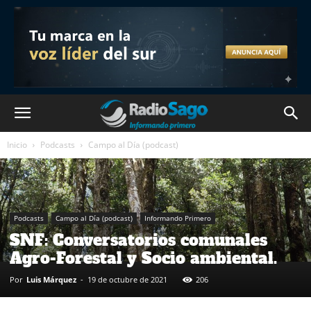
Inicio
Podcasts
Campo al Día (podcast)
Podcasts
Campo al Día (podcast)
Informando Primero
SNF: Conversatorios comunales
Agro-Forestal y Socio ambiental.
Por
Luis Márquez
-
19 de octubre de 2021
206