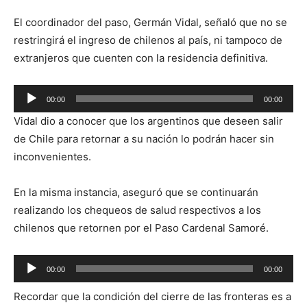
El coordinador del paso, Germán Vidal, señaló que no se
restringirá el ingreso de chilenos al país, ni tampoco de
extranjeros que cuenten con la residencia definitiva.
Reproductor
00:00
00:00
de
Vidal dio a conocer que los argentinos que deseen salir
audio
de Chile para retornar a su nación lo podrán hacer sin
inconvenientes.
En la misma instancia, aseguró que se continuarán
realizando los chequeos de salud respectivos a los
chilenos que retornen por el Paso Cardenal Samoré.
Reproductor
00:00
00:00
de
Recordar que la condición del cierre de las fronteras es a
audio