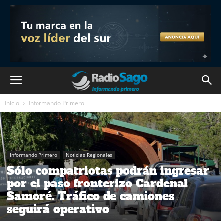
Inicio
Informando Primero
Informando Primero
Noticias Regionales
Sólo compatriotas podrán ingresar
por el paso fronterizo Cardenal
Samoré. Tráfico de camiones
seguirá operativo