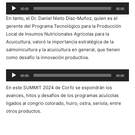
Reproductor
00:00
00:00
de
En tanto, el Dr. Daniel Nieto Díaz-Muñoz, quien es el
audio
gerente del Programa Tecnológico para la Producción
Local de Insumos Nutricionales Agrícolas para la
Acuicultura, valoró la importancia estratégica de la
salmonicultura y la acuicultura en general, que tienen
como desafío la innovación productiva.
Reproductor
00:00
00:00
de
En este SUMMIT 2024 de Corfo se expondrán los
audio
avances, hitos y desafíos de los programas acuícolas
ligados al congrio colorado, huiro, ostra, seriola, entre
otros productos.