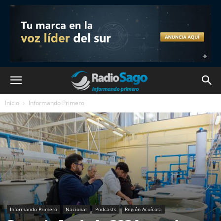
Inicio
Informando Primero
Informando Primero
Nacional
Podcasts
Región Acuícola