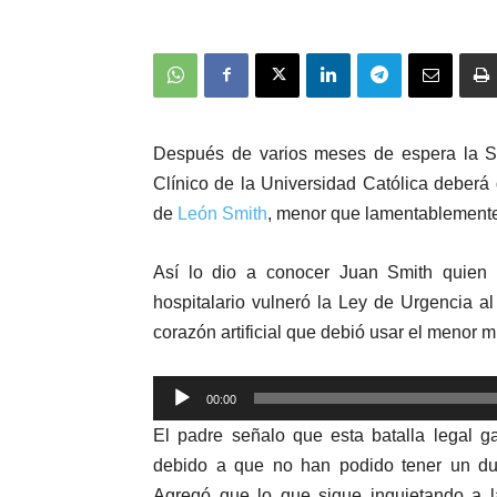
Después de varios meses de espera l
a S
Clínico de la Universidad Católica
deberá
de
León Smith
,
menor que lamentablement
Así lo dio a conocer Juan Smith quien 
hospitalario vulneró la Ley de Urgencia al
corazón artificial que debió usar el menor m
Reproductor
00:00
de
El padre señalo que esta batalla legal g
audio
debido a que no han podido tener un due
Agregó que lo que sigue inquietando a l