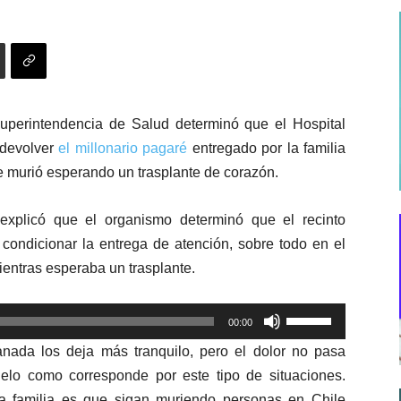
uperintendencia de Salud determinó que el Hospital
devolver
el millonario pagaré
entregado por la familia
e
murió esperando un trasplante de corazón.
explicó que el organismo determinó que el recinto
 condicionar la entrega de atención, sobre todo en el
ientras esperaba un trasplante.
Utiliza
00:00
las
anada los deja más tranquilo, pero el dolor no pasa
teclas
lo como corresponde por este tipo de situaciones.
de
a familia es que sigan muriendo personas en Chile