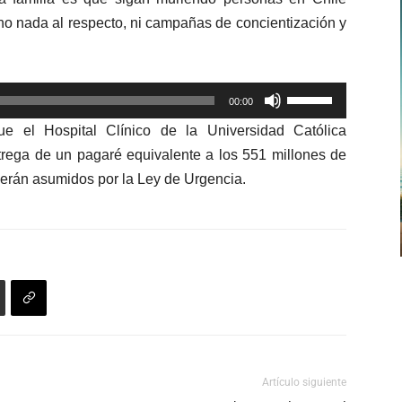
flecha
o nada al respecto, ni campañas de concientización y
arriba/abajo
para
aumentar
Utiliza
o
00:00
las
disminuir
e el Hospital Clínico de la Universidad Católica
teclas
el
ntrega de un pagaré equivalente a los 551 millones de
de
volumen.
serán asumidos por la Ley de Urgencia.
flecha
arriba/abajo
para
aumentar
o
disminuir
el
volumen.
Artículo siguiente