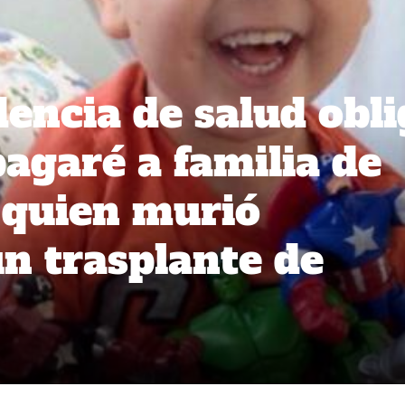
encia de salud obli
pagaré a familia de
 quien murió
n trasplante de