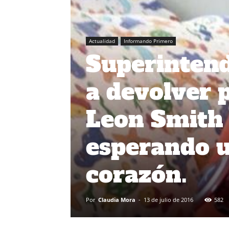
Actualidad
Informando Primero
Superintend
a devolver 
Leon Smith
esperando u
corazón.
Por
Claudia Mora
-
13 de julio de 2016
582