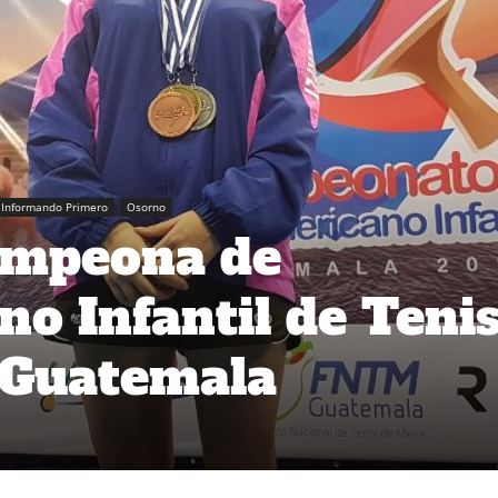
Informando Primero
Osorno
ampeona de
o Infantil de Teni
 Guatemala