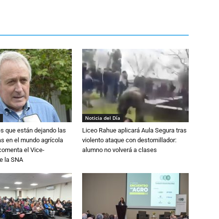
Noticia del Día
s que están dejando las
Liceo Rahue aplicará Aula Segura tras
ias en el mundo agrícola
violento ataque con destornillador:
 comenta el Vice-
alumno no volverá a clases
e la SNA