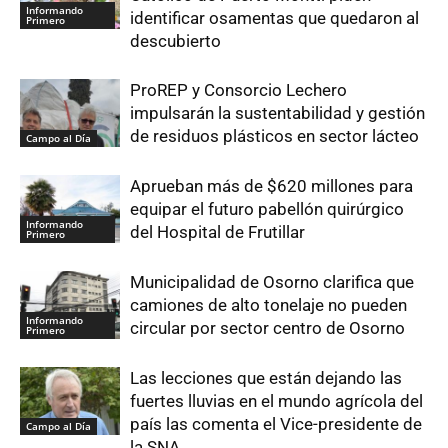
Informando
identificar osamentas que quedaron al
Primero
descubierto
ProREP y Consorcio Lechero
impulsarán la sustentabilidad y gestión
de residuos plásticos en sector lácteo
Campo al Día
Aprueban más de $620 millones para
equipar el futuro pabellón quirúrgico
Informando
del Hospital de Frutillar
Primero
Municipalidad de Osorno clarifica que
camiones de alto tonelaje no pueden
Informando
circular por sector centro de Osorno
Primero
Las lecciones que están dejando las
fuertes lluvias en el mundo agrícola del
país las comenta el Vice-presidente de
Campo al Día
la SNA