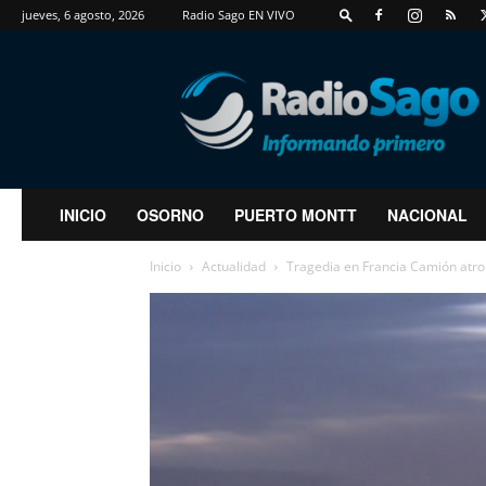
jueves, 6 agosto, 2026
Radio Sago EN VIVO
RadioSago
INICIO
OSORNO
PUERTO MONTT
NACIONAL
Inicio
Actualidad
Tragedia en Francia Camión atro