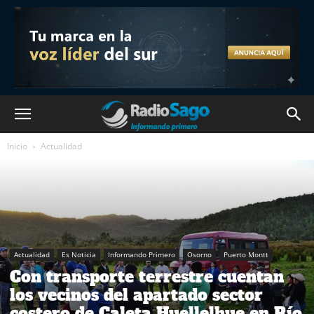
Inicio
Actualidad
Actualidad
Es Noticia
Informando Primero
Osorno
Puerto Montt
Con transporte terrestre cuentan
los vecinos del apartado sector
costero de Caleta Huellelhue en Río