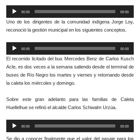
Reproductor
00:00
00:00
de
Uno de los dirigentes de la comunidad indígena Jorge Loy,
audio
reconoció la gestión municipal en los siguientes conceptos.
Reproductor
00:00
00:00
de
El recorrido licitado del bus Mercedes Benz de Carlos Kusch
audio
Acle, es dos veces a la semana saliendo desde el terminal de
buses de Río Negro los martes y viernes y retornando desde
la caleta los miércoles y domingo.
Sobre este gran adelanto para las familias de Caleta
Huellelhue se refirió el alcalde Carlos Schwalm Urzúa.
Reproductor
00:00
00:00
de
Se dio a conocer finalmente que el valor del pasaje para los
audio