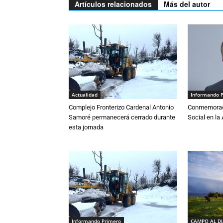
Artículos relacionados
Más del autor
Actualidad
Informando 
Complejo Fronterizo Cardenal Antonio
Conmemoraci
Samoré permanecerá cerrado durante
Social en l
esta jornada
Informando Primero
CAMPO AL D