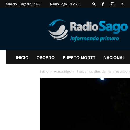
sábado, 8 agosto, 2026
Radio Sago EN VIVO
RadioSago
INICIO
OSORNO
PUERTO MONTT
NACIONAL
Inicio
Actualidad
Tras cinco días de manifestacion