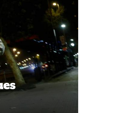
ues
o